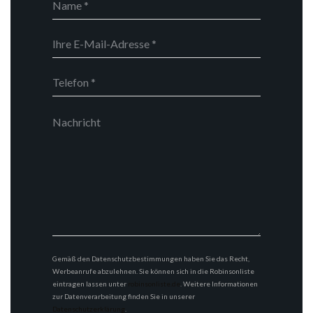
Gemäß den Datenschutzbestimmungen haben Sie das Recht,
Werbeanrufe abzulehnen. Sie können sich in die Robinsonliste
eintragen lassen unter
robinsonliste.de
. Weitere Informationen
zur Datenverarbeitung finden Sie in unserer
Datenschutzerklärung
.