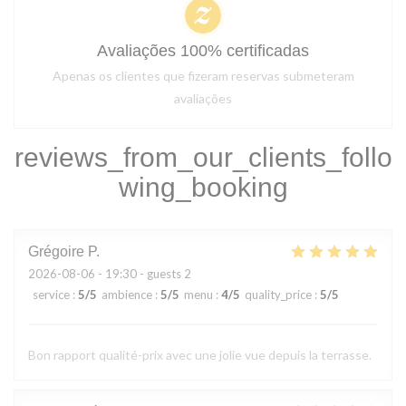
Avaliações 100% certificadas
Apenas os clientes que fizeram reservas submeteram
avaliações
reviews_from_our_clients_follo
wing_booking
Grégoire
P
2026-08-06
- 19:30 - guests 2
service
:
5
/5
ambience
:
5
/5
menu
:
4
/5
quality_price
:
5
/5
Bon rapport qualité-prix avec une jolie vue depuis la terrasse.