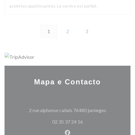
assiettes appétissantes. Le service est parfait.
1
2
3
Mapa e Contacto
((abre numa no
2 rue alphonse callais 76480 jumieges
02 35 37 24 16