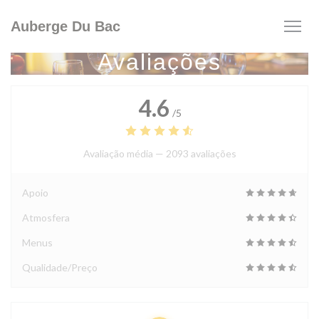
Painel de Gerenciamento de Cookies
Auberge Du Bac
Avaliações
4.6
/5
Avaliação média —
2093 avaliações
Apoio
Atmosfera
Menus
Qualidade/Preço