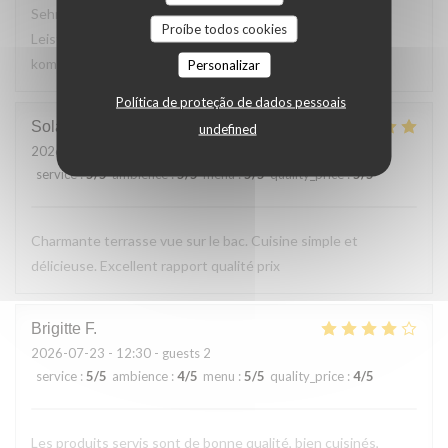
Sehr leckeres 3 Gang Menü mit guten Preis
Proíbe todos cookies
Leistungsverhältnis. Nettes freundliches Personal Wir
kommen gerne wieder
Personalizar
Política de proteção de dados pessoais
Solange
T
undefined
2026-07-24
- 13:30 - guests 2
service
:
5
/5
ambience
:
5
/5
menu
:
5
/5
quality_price
:
5
/5
Charmante terrasse vue sur le bac. Cuisine simple et
délicieuse. Excellent rapport qualité prix
Brigitte
F
2026-07-23
- 12:30 - guests 2
service
:
5
/5
ambience
:
4
/5
menu
:
5
/5
quality_price
:
4
/5
Les produits servis sont de bonne qualité, bien cuisinés,