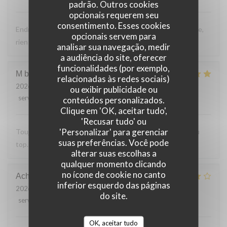
padrão. Outros cookies
opcionais requerem seu
consentimento. Esses cookies
Endroit tres accueillant, service efficace, personnel aimable,
opcionais servem para
rien a reprocher sur les plats.
analisar sua navegação, medir
a audiência do site, oferecer
funcionalidades (por exemplo,
M bouchon
F
relacionadas às redes sociais)
2026-07-24
- 19:30 - guests 2
ou exibir publicidade ou
service
:
5
/5
ambience
:
5
/5
menu
:
5
/5
quality_price
:
5
/5
conteúdos personalizados.
Clique em 'OK, aceitar tudo',
'Recusar tudo' ou
'Personalizar' para gerenciar
Toujours Aussi bon avec les produits locaux, l'accueil et au
suas preferências. Você pode
top. Lo
alterar suas escolhas a
qualquer momento clicando
no ícone de cookie no canto
Achim
G
inferior esquerdo das páginas
2026-07-24
- 19:30 - guests 2
do site.
service
:
4
/5
ambience
:
4
/5
menu
:
4
/5
quality_price
:
5
/5
OK, aceitar tudo