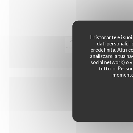
Il ristorante e i su
dati personali. 
Menu 35
predefinita. Altri 
analizzare la tua na
social network) o vi
tutto' o 'Person
momento c