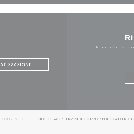
Ri
Iscriversi alla nostra n
VATIZZAZIONE
((APRE UNA NUOVA FINESTRA))
TE CON
ZENCHEF
NOTE LEGALI
TERMINI DI UTILIZZO
POLITICA DI PROTE
((APRE UNA NUOVA FINESTRA))
((APRE UNA NUOVA FINESTRA)