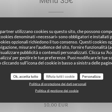
Menu 35€
35,00 EUR
oi partner utilizzano cookies su questo sito, che possono comp
I cookies denominati «necessari» sono obbligatori e installati
cookies opzionali richiedono il tuo consenso. Questi cookies o
vigazione, misurare l'audience del sito, fornire funzionalità (
sualizzare pubblicità o contenuti personalizzati. Clicca su 'Acc
alizza' per gestire le tue preferenze. Puoi modificare le tue sc
liccando sull'icona del cookie in basso a sinistra delle pagine
Ok, accetta tutto
Rifiuta tutti i cookie
Personalizza
Menu enfant
Politica di protezione dei dati personali
Politica di gestione dei cookie
10,00 EUR