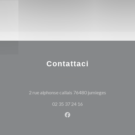
Contattaci
((apre una nuo
2 rue alphonse callais 76480 jumieges
02 35 37 24 16
Facebook ((apre una nuova fi