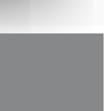
va finestra))
nestra))