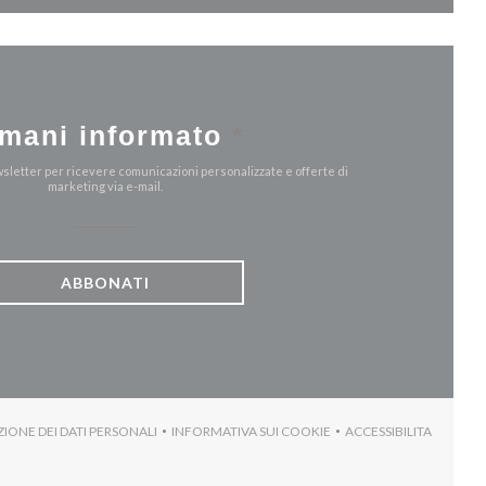
mani informato
*
ewsletter per ricevere comunicazioni personalizzate e offerte di
marketing via e-mail.
ABBONATI
ZIONE DEI DATI PERSONALI
INFORMATIVA SUI COOKIE
ACCESSIBILITA
)
((APRE UNA NUOVA FINESTRA))
((APRE UNA NUOVA FINESTRA))
((APRE UNA NUO